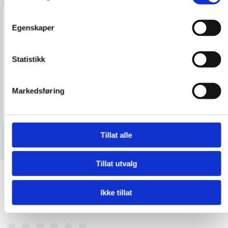
Egenskaper
Skreddersydde løsninger
Alle bedrifter har ulike behov når det kommer til
Statistikk
regnskapsføring. Vi tilpasser våre tjenester etter bedriftens
behov og finner den løsningen som passer best for akkurat
Markedsføring
dere.
Tillat alle
Tillat utvalg
Ikke tillat
Hvem er vi?