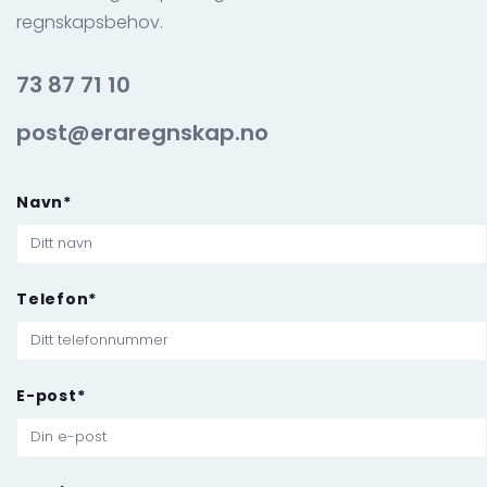
regnskapsbehov.
73 87 71 10
post@eraregnskap.no
Navn*
Telefon*
E-post*