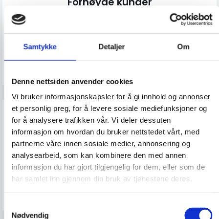
Fornøyde kunder
Vi ønsker alltid at våre kunder skal bli fornøyde med jobben vi
gjør, og fokuserer på å ha en åpen dialog og god
kommunikasjon gjennom hele prosessen, for å sikre at du får
Samtykke
Detaljer
Om
det resultatet du ønsker.
Denne nettsiden anvender cookies
Vi bruker informasjonskapsler for å gi innhold og annonser
et personlig preg, for å levere sosiale mediefunksjoner og
for å analysere trafikken vår. Vi deler dessuten
Erfarne fagfolk
informasjon om hvordan du bruker nettstedet vårt, med
partnerne våre innen sosiale medier, annonsering og
Våre regnskapsførere har lang erfaring i bransjen, og med
analysearbeid, som kan kombinere den med annen
vår omfattende ekspertise og kan du være trygg på at dine
informasjon du har gjort tilgjengelig for dem, eller som de
regnskapsbehov vil bli ivaretatt på en effektiv og profesjonell
har samlet inn gjennom din bruk av tjenestene deres.
måte.
Samtykkevalg
Nødvendig