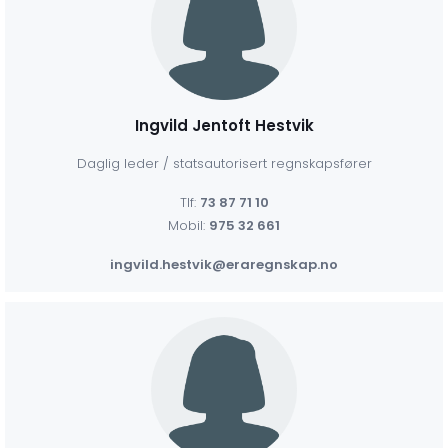
Ingvild Jentoft Hestvik
Daglig leder / statsautorisert regnskapsfører
Tlf:
73 87 71 10
Mobil:
975 32 661
ingvild.hestvik@eraregnskap.no